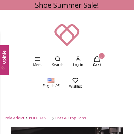
Shoe Summer Sale!
Opinie
Open search engine
Products in the cart
Menu
Search
Log in
Cart
English / €
Wishlist
Pole Addict
POLE DANCE
Bras & Crop Tops