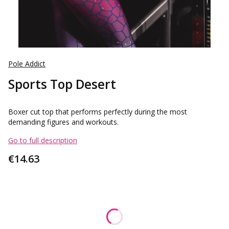
Pole Addict
Sports Top Desert
Boxer cut top that performs perfectly during the most
demanding figures and workouts.
Go to full description
Price
€14.63
Chose product variant
Individual variants may differ in price
*
Size