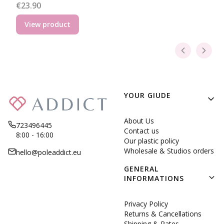
Price
€23.90
View product
Footer menu
YOUR GIUDE
About Us
723496445
Contact us
8:00 - 16:00
Our plastic policy
Wholesale & Studios orders
hello@poleaddict.eu
GENERAL
INFORMATIONS
Privacy Policy
Returns & Cancellations
Shipping & Rates