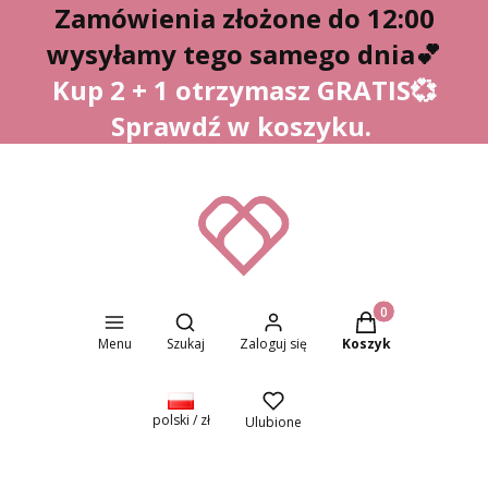
Zamówienia złożone do 12:00
wysyłamy tego samego dnia
💕
Kup 2 + 1 otrzymasz GRATIS💞
Sprawdź w koszyku.
Otwórz wyszukiwarkę
Produkty w koszyk
Menu
Szukaj
Zaloguj się
Koszyk
polski / zł
Ulubione