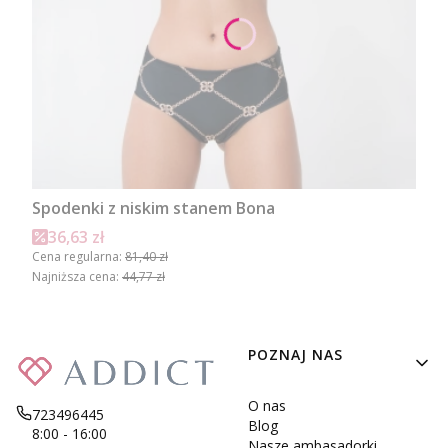
Spodenki z niskim stanem Bona
Cena promocyjna
36,63 zł
Cena regularna:
81,40 zł
Najniższa cena:
44,77 zł
Linki w stopce
POZNAJ NAS
O nas
723496445
Blog
8:00 - 16:00
Nasze ambasadorki