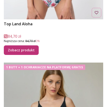
Top Land Aloha
Cena promocyjna
84,70 zł
Najniższa cena:
84,70 zł
0%
Zobacz produkt
1 BUTY + 1 OCHRANIACZE NA PLATFORMĘ GRATIS