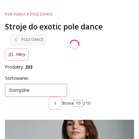
Pole Addict
POLE DANCE
Stroje do exotic pole dance
POLE DANCE
Filtry
Produkty:
233
Lista produktów
Sortowanie:
Domyślne
Strona
z 10
Poprzednie produkty