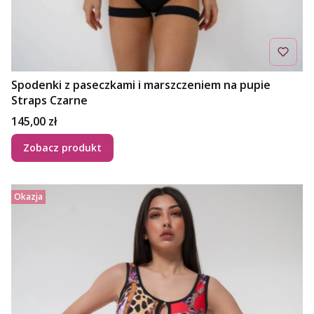
Spodenki z paseczkami i marszczeniem na pupie
Straps Czarne
Cena
145,00 zł
Zobacz produkt
Okazja