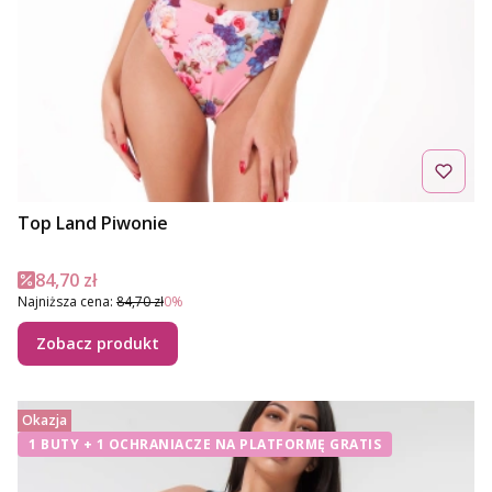
Top Land Piwonie
Cena promocyjna
84,70 zł
Najniższa cena:
84,70 zł
0%
Zobacz produkt
Okazja
1 BUTY + 1 OCHRANIACZE NA PLATFORMĘ GRATIS