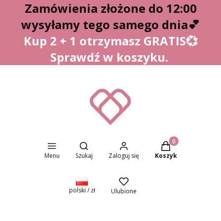
Zamówienia złożone do 12:00
wysyłamy tego samego dnia
💕
Kup 2 + 1 otrzymasz GRATIS💞
Sprawdź w koszyku.
Otwórz wyszukiwarkę
Produkty w koszyk
Menu
Szukaj
Zaloguj się
Koszyk
polski / zł
Ulubione