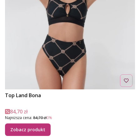
Top Land Bona
Cena promocyjna
84,70 zł
Najniższa cena:
84,70 zł
0%
Zobacz produkt