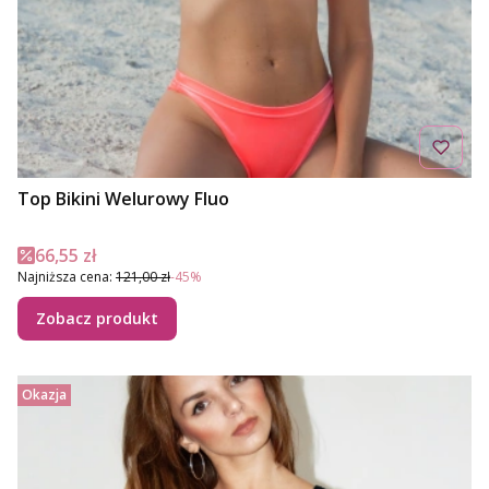
Top Bikini Welurowy Fluo
Cena promocyjna
66,55 zł
Najniższa cena:
121,00 zł
-45%
Zobacz produkt
Okazja