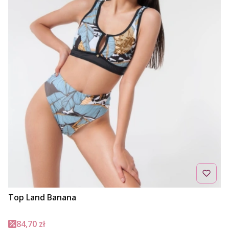
Top Land Banana
Cena promocyjna
84,70 zł