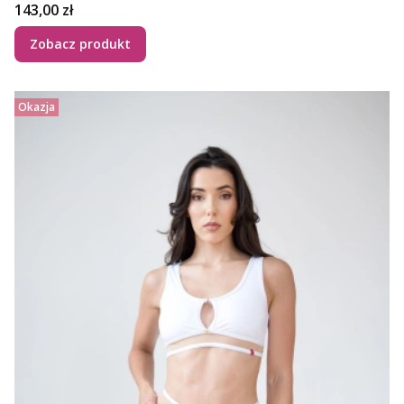
Cena
143,00 zł
Zobacz produkt
Okazja