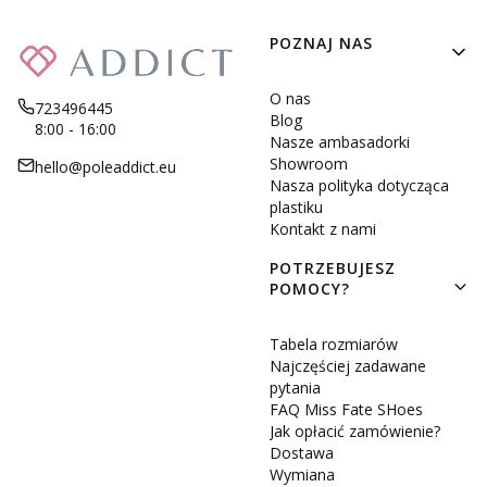
Linki w stopce
POZNAJ NAS
O nas
723496445
Blog
8:00 - 16:00
Nasze ambasadorki
Showroom
hello@poleaddict.eu
Nasza polityka dotycząca
plastiku
Kontakt z nami
POTRZEBUJESZ
POMOCY?
Tabela rozmiarów
Najczęściej zadawane
pytania
FAQ Miss Fate SHoes
Jak opłacić zamówienie?
Dostawa
Wymiana