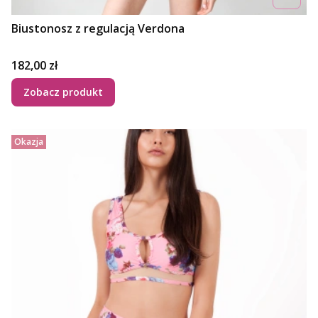
Biustonosz z regulacją Verdona
Cena
182,00 zł
Zobacz produkt
Okazja