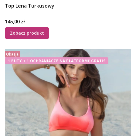
Top Lena Turkusowy
Cena
145,00 zł
Zobacz produkt
Okazja
1 BUTY + 1 OCHRANIACZE NA PLATFORMĘ GRATIS