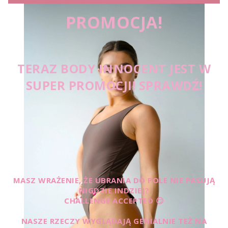
PROMOCJA!
TERAZ BODY INNOCENT JEST W
SUPER PROMOCJI! SPRAWDŹ!
MASZ WRAŻENIE, ŻE UBRANIA DO POLE NIE PASUJĄ
NIGDZIE INDZIEJ?
CHALLENGE ACCEPTED 😏
NASZE RZECZY WYGLĄDAJĄ GENIALNIE TEŻ NA