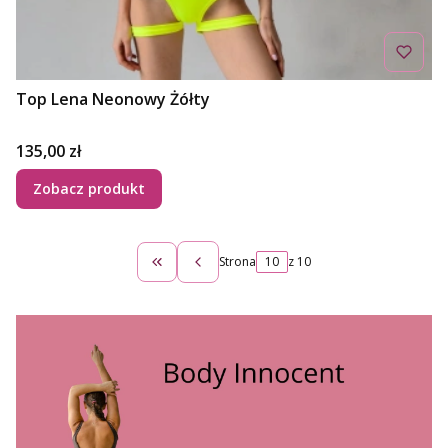
Top Lena Neonowy Żółty
Cena
135,00 zł
Zobacz produkt
Strona
z 10
Wróć do pierwszej strony z produktami