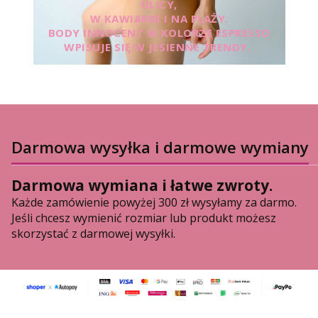
ULICY,
W KAWIARNI I NA PLAŻY.
BODY INNOCENT W KOLORZE ESPRESSO
WPISUJE SIĘ W JESIENNE TRENDY.
Darmowa wysyłka i darmowe wymiany
Darmowa wymiana i łatwe zwroty.
Każde zamówienie powyżej 300 zł wysyłamy za darmo.
Jeśli chcesz wymienić rozmiar lub produkt możesz
skorzystać z darmowej wysyłki.