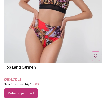
Top Land Carmen
Cena promocyjna
84,70 zł
Najniższa cena:
84,70 zł
0%
Zobacz produkt