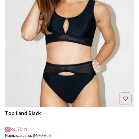
Top Land Black
Cena promocyjna
84,70 zł
Najniższa cena:
84,70 zł
0%