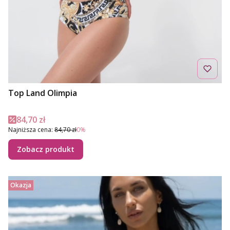
Top Land Olimpia
Cena promocyjna
84,70 zł
Najniższa cena:
84,70 zł
0%
Zobacz produkt
Okazja