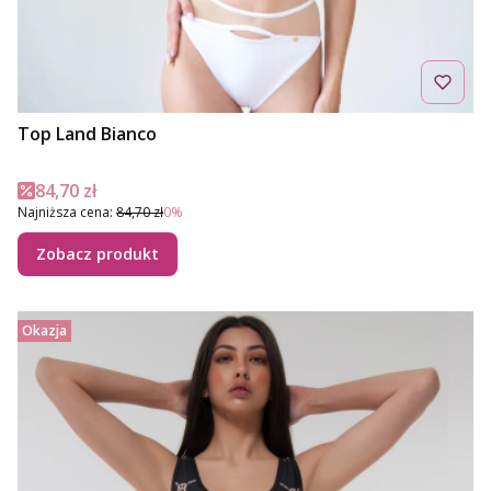
Top Land Bianco
Cena promocyjna
84,70 zł
Najniższa cena:
84,70 zł
0%
Zobacz produkt
Okazja