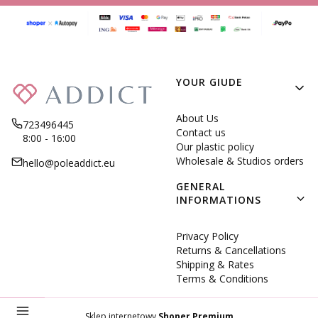
Footer menu
YOUR GIUDE
About Us
723496445
Contact us
8:00 - 16:00
Our plastic policy
Wholesale & Studios orders
hello@poleaddict.eu
GENERAL
INFORMATIONS
Privacy Policy
Returns & Cancellations
Shipping & Rates
Terms & Conditions
Sklep internetowy
Shoper Premium