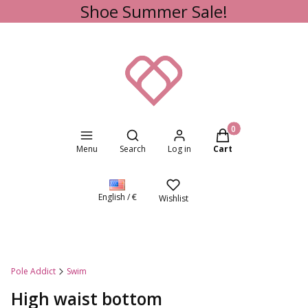
Shoe Summer Sale!
Open search engine
Products in the cart
Menu
Search
Log in
Cart
English / €
Wishlist
Pole Addict
Swim
High waist bottom