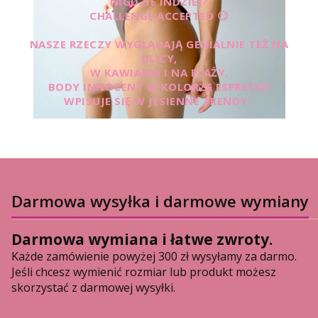
NIGDZIE INDZIEJ?
CHALLENGE ACCEPTED 😏
NASZE RZECZY WYGLĄDAJĄ GENIALNIE TEŻ NA
ULICY,
W KAWIARNI I NA PLAŻY.
BODY INNOCENT W KOLORZE ESPRESSO
WPISUJE SIĘ W JESIENNE TRENDY.
Darmowa wysyłka i darmowe wymiany
Darmowa wymiana i łatwe zwroty.
Każde zamówienie powyżej 300 zł wysyłamy za darmo.
Jeśli chcesz wymienić rozmiar lub produkt możesz
skorzystać z darmowej wysyłki.