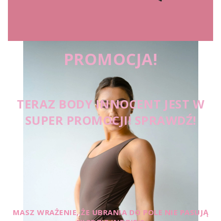
PROMOCJA!
TERAZ BODY INNOCENT JEST W
SUPER PROMOCJI! SPRAWDŹ!
MASZ WRAŻENIE, ŻE UBRANIA DO POLE NIE PASUJĄ