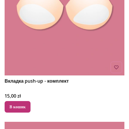
Вкладка push-up - комплект
Ціна
15,00 zł
В кошик