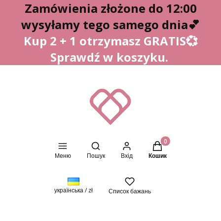
Zamówienia złożone do 12:00
wysyłamy tego samego dnia
💕
Kup 2 + 1 otrzymasz GRATIS💞
Sprawdź w koszyku.
Відкрити пошукову систему
Товари в кошику: 0.
Меню
Пошук
Вхід
Кошик
українська / zł
Список бажань