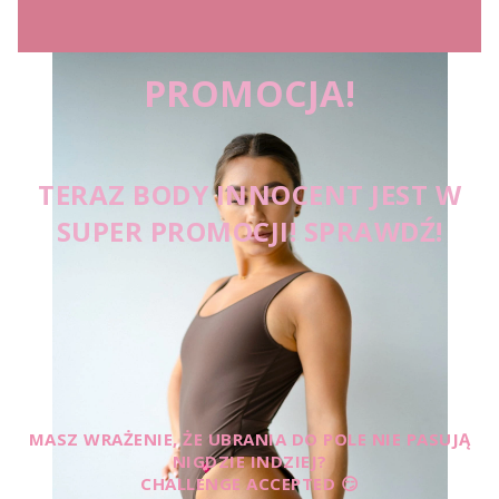
PROMOCJA!
TERAZ BODY INNOCENT JEST W
SUPER PROMOCJI! SPRAWDŹ!
MASZ WRAŻENIE, ŻE UBRANIA DO POLE NIE PASUJĄ
NIGDZIE INDZIEJ?
CHALLENGE ACCEPTED 😏