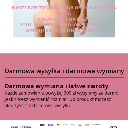
NASZE RZECZY WYGLĄDAJĄ GENIALNIE TEŻ NA
ULICY,
W KAWIARNI I NA PLAŻY.
BODY INNOCENT W KOLORZE ESPRESSO
WPISUJE SIĘ W JESIENNE TRENDY.
Darmowa wysyłka i darmowe wymiany
Darmowa wymiana i łatwe zwroty.
Każde zamówienie powyżej 300 zł wysyłamy za darmo.
Jeśli chcesz wymienić rozmiar lub produkt możesz
skorzystać z darmowej wysyłki.