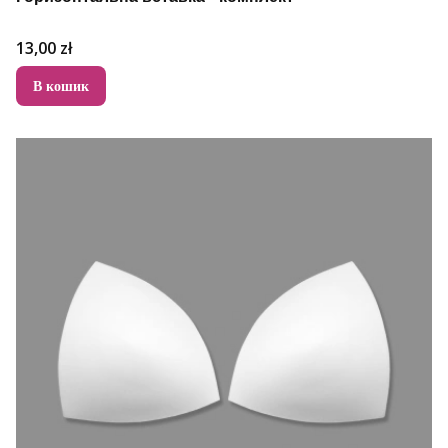
Ціна
13,00 zł
В кошик