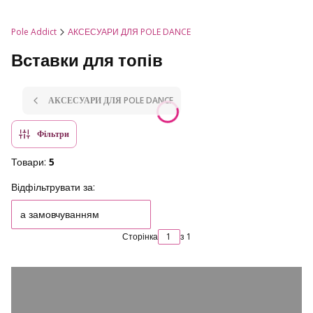
Pole Addict
АКСЕСУАРИ ДЛЯ POLE DANCE
Вставки для топів
АКСЕСУАРИ ДЛЯ POLE DANCE
Фільтри
Товари:
5
Список товарів
Відфільтрувати за:
а замовчуванням
Сторінка
з 1