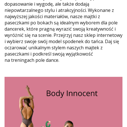
dopasowanie i wygodę, ale także dodają
niepowtarzalnego stylu i atrakcyjności. Wykonane z
najwyższej jakości materiałów, nasze majtki z
paseczkami po bokach są idealnym wyborem dla pole
dancerek, które pragną wyrazić swoją kreatywność i
wyróżnić się na scenie. Przejrzyj nasz sklep internetowy
i wybierz swoje swój model spodenek do tańca. Daj się
oczarować unikalnym stylem naszych majtek z
paseczkami i podkreśl swoją wyjątkowość
na treningach pole dance.