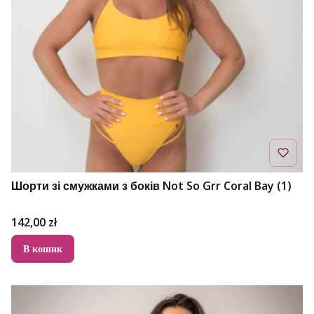
Шорти зі смужками з боків Not So Grr Coral Bay (1)
Ціна
142,00 zł
В кошик