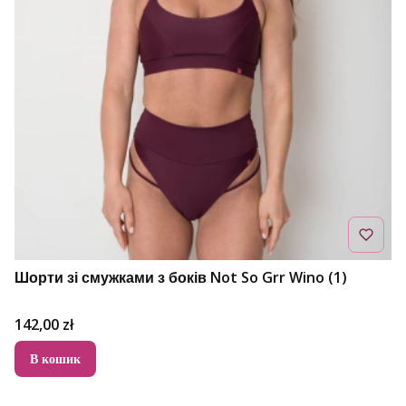
Шорти зі смужками з боків Not So Grr Wino (1)
Ціна
142,00 zł
В кошик