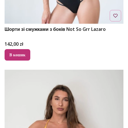
Шорти зі смужками з боків Not So Grr Lazaro
Ціна
142,00 zł
В кошик