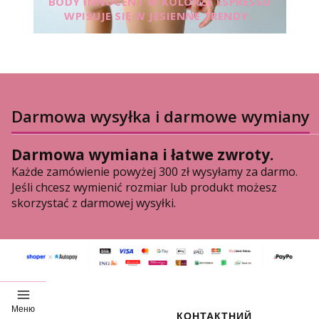
BODY INNOCENT W KOLORZE ESPRESSO
WPISUJE SIĘ W JESIENNE TRENDY.
Darmowa wysyłka i darmowe wymiany
Darmowa wymiana i łatwe zwroty.
Każde zamówienie powyżej 300 zł wysyłamy za darmo.
Jeśli chcesz wymienić rozmiar lub produkt możesz
skorzystać z darmowej wysyłki.
Меню
Меню нижнього кол
КОНТАКТНИЙ