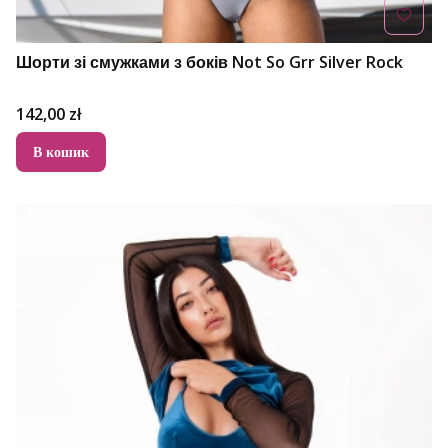
Шорти зі смужками з боків Not So Grr Silver Rock
Ціна
142,00 zł
В кошик