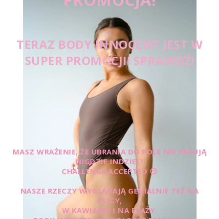
TERAZ BODY INNOCENT JEST W
SUPER PROMOCJI! SPRAWDŹ!
MASZ WRAŻENIE, ŻE UBRANIA DO POLE NIE PASUJĄ
NIGDZIE INDZIEJ?
CHALLENGE ACCEPTED 😏
NASZE RZECZY WYGLĄDAJĄ GENIALNIE TEŻ NA
ULICY,
W KAWIARNI I NA PLAŻY.