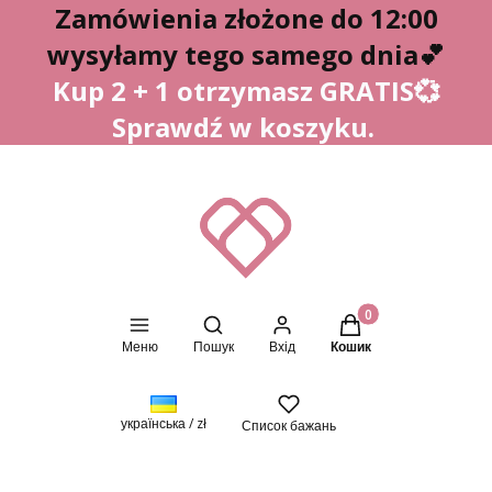
Zamówienia złożone do 12:00
wysyłamy tego samego dnia
💕
Kup 2 + 1 otrzymasz GRATIS💞
Sprawdź w koszyku.
Відкрити пошукову систему
Товари в кошику: 0.
Меню
Пошук
Вхід
Кошик
українська / zł
Список бажань