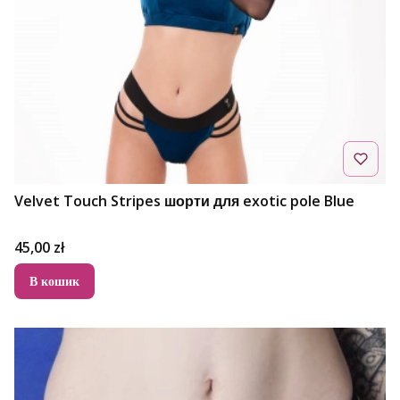
Velvet Touch Stripes шорти для exotic pole Blue
Ціна
45,00 zł
В кошик