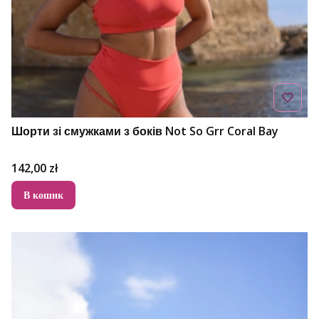
Шорти зі смужками з боків Not So Grr Coral Bay
Ціна
142,00 zł
В кошик