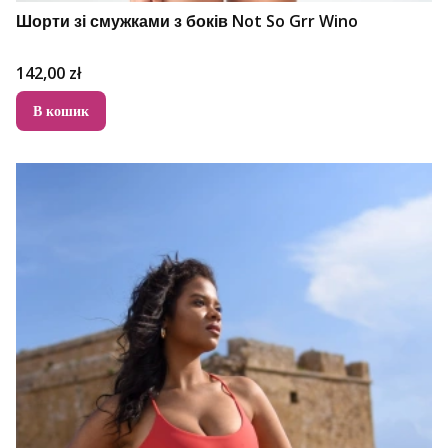
Шорти зі смужками з боків Not So Grr Wino
Ціна
142,00 zł
В кошик