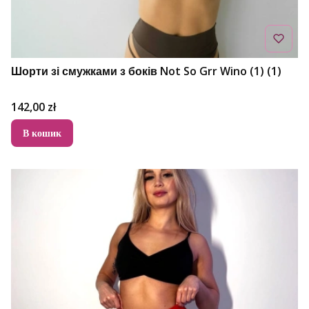
Шорти зі смужками з боків Not So Grr Wino (1) (1)
Ціна
142,00 zł
В кошик