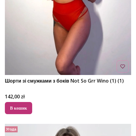
Шорти зі смужками з боків Not So Grr Wino (1) (1)
Ціна
142,00 zł
В кошик
Угода