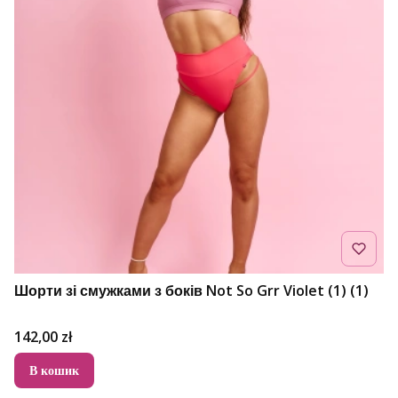
Шорти зі смужками з боків Not So Grr Violet (1) (1)
Ціна
142,00 zł
В кошик