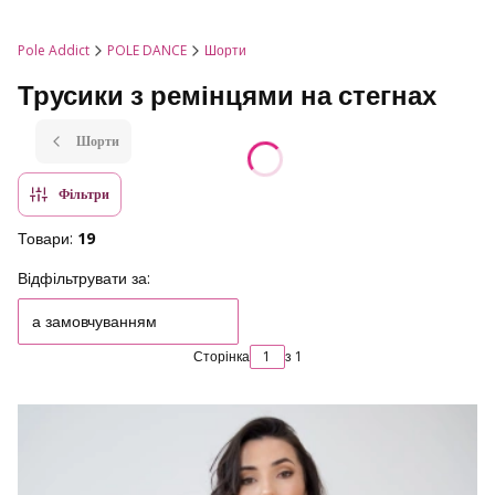
Pole Addict
POLE DANCE
Шорти
Трусики з ремінцями на стегнах
Шорти
Фільтри
Товари:
19
Список товарів
Відфільтрувати за:
а замовчуванням
Сторінка
з 1