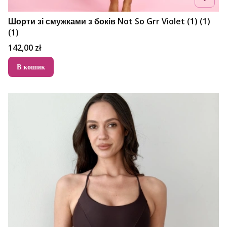
Шорти зі смужками з боків Not So Grr Violet (1) (1)
(1)
Ціна
142,00 zł
В кошик