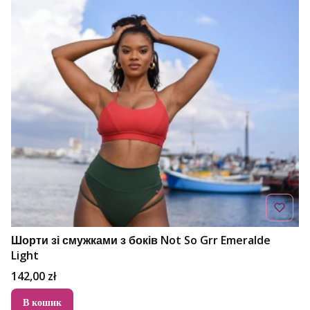
Шорти зі смужками з боків Not So Grr Emeralde
Light
Ціна
142,00 zł
В кошик