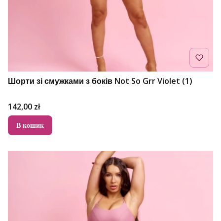
Шорти зі смужками з боків Not So Grr Violet (1)
Ціна
142,00 zł
В кошик