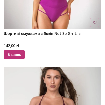
Шорти зі смужками з боків Not So Grr Lila
Ціна
142,00 zł
В кошик