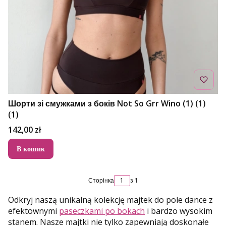
Шорти зі смужками з боків Not So Grr Wino (1) (1)
(1)
Ціна
142,00 zł
В кошик
Сторінка
з 1
Odkryj naszą unikalną kolekcję majtek do pole dance z
efektownymi
paseczkami po bokach
i bardzo wysokim
stanem. Nasze majtki nie tylko zapewniają doskonałe