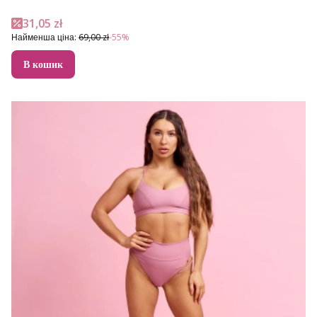
Акційна ціна
31,05 zł
Найменша ціна:
69,00 zł
-55%
В кошик