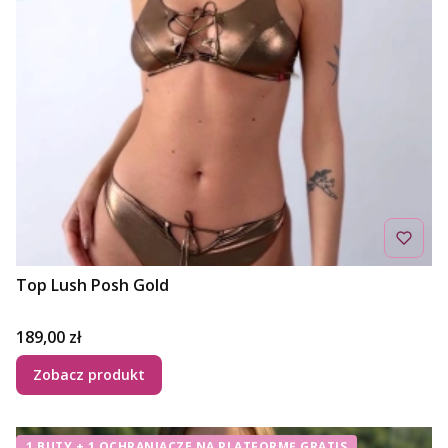
Top Lush Posh Gold
Cena
189,00 zł
Zobacz produkt
1 BUTY + 1 OCHRANIACZE NA PLATFORMĘ GRATIS