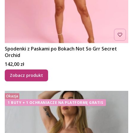
Spodenki z Paskami po Bokach Not So Grr Secret
Orchid
Cena
142,00 zł
Zobacz produkt
Okazja
1 BUTY + 1 OCHRANIACZE NA PLATFORMĘ GRATIS