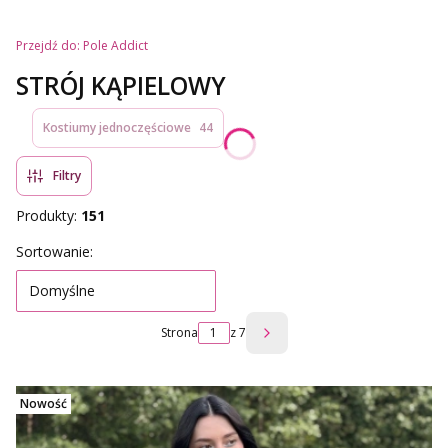
Przejdź do:
Pole Addict
STRÓJ KĄPIELOWY
Kostiumy jednoczęściowe
44
Filtry
Produkty:
151
Lista produktów
Sortowanie:
Domyślne
Strona
z 7
Następne produkty
Nowość