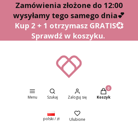
Zamówienia złożone do 12:00
wysyłamy tego samego dnia
💕
Kup 2 + 1 otrzymasz GRATIS💞
Sprawdź w koszyku.
Otwórz wyszukiwarkę
Produkty w koszyk
Menu
Szukaj
Zaloguj się
Koszyk
polski / zł
Ulubione