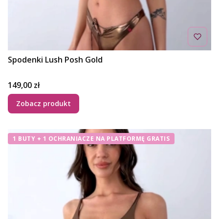
Spodenki Lush Posh Gold
Cena
149,00 zł
Zobacz produkt
1 BUTY + 1 OCHRANIACZE NA PLATFORMĘ GRATIS