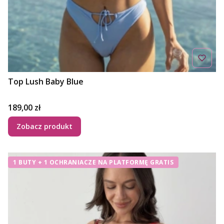
Top Lush Baby Blue
Cena
189,00 zł
Zobacz produkt
1 BUTY + 1 OCHRANIACZE NA PLATFORMĘ GRATIS