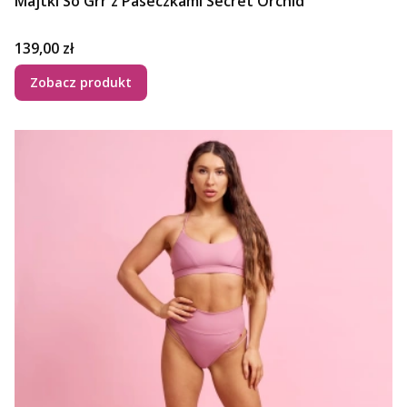
Majtki So Grr z Paseczkami Secret Orchid
Cena
139,00 zł
Zobacz produkt