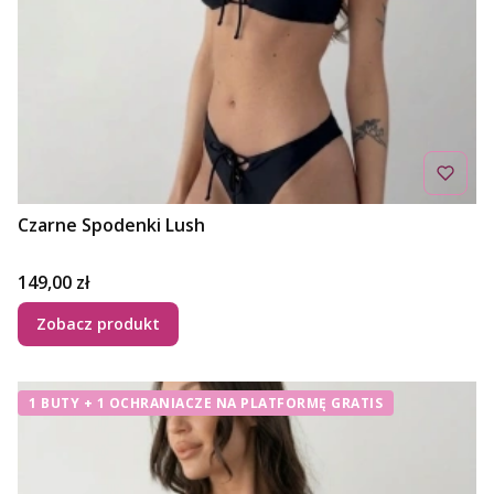
Czarne Spodenki Lush
Cena
149,00 zł
Zobacz produkt
1 BUTY + 1 OCHRANIACZE NA PLATFORMĘ GRATIS