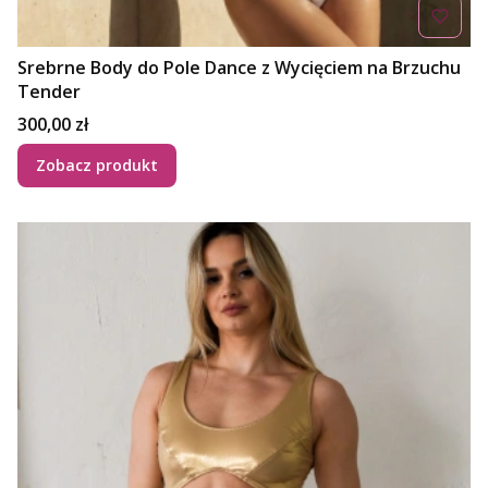
Srebrne Body do Pole Dance z Wycięciem na Brzuchu
Tender
Cena
300,00 zł
Zobacz produkt