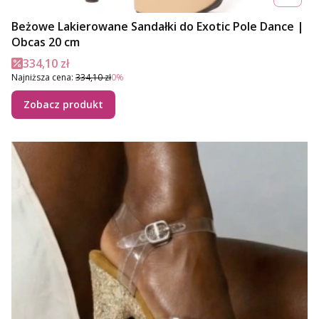
Beżowe Lakierowane Sandałki do Exotic Pole Dance |
Obcas 20 cm
Cena promocyjna
334,10 zł
Najniższa cena:
334,10 zł
0%
Zobacz produkt