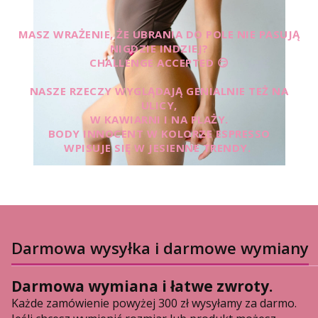
MASZ WRAŻENIE, ŻE UBRANIA DO POLE NIE PASUJĄ
NIGDZIE INDZIEJ?
CHALLENGE ACCEPTED 😏
NASZE RZECZY WYGLĄDAJĄ GENIALNIE TEŻ NA
ULICY,
W KAWIARNI I NA PLAŻY.
BODY INNOCENT W KOLORZE ESPRESSO
WPISUJE SIĘ W JESIENNE TRENDY.
Darmowa wysyłka i darmowe wymiany
Darmowa wymiana i łatwe zwroty.
Każde zamówienie powyżej 300 zł wysyłamy za darmo.