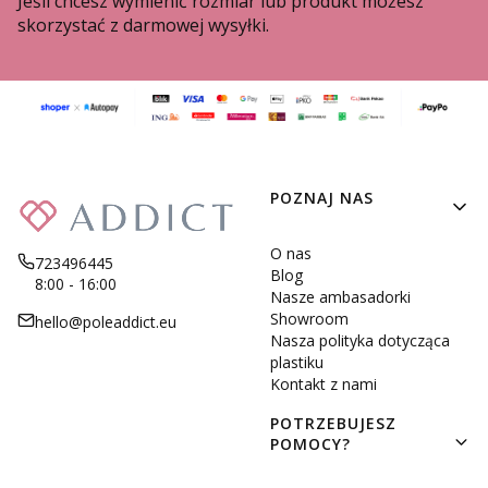
Jeśli chcesz wymienić rozmiar lub produkt możesz
skorzystać z darmowej wysyłki.
Linki w stopce
POZNAJ NAS
O nas
723496445
Blog
8:00 - 16:00
Nasze ambasadorki
Showroom
hello@poleaddict.eu
Nasza polityka dotycząca
plastiku
Kontakt z nami
POTRZEBUJESZ
POMOCY?