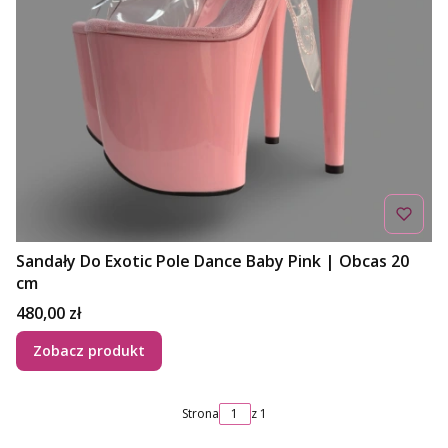
Sandały Do Exotic Pole Dance Baby Pink | Obcas 20
cm
Cena
480,00 zł
Zobacz produkt
Strona
z 1