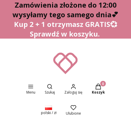
Zamówienia złożone do 12:00
wysyłamy tego samego dnia
💕
Kup 2 + 1 otrzymasz GRATIS💞
Sprawdź w koszyku.
Otwórz wyszukiwarkę
Produkty w koszyk
Menu
Szukaj
Zaloguj się
Koszyk
polski / zł
Ulubione