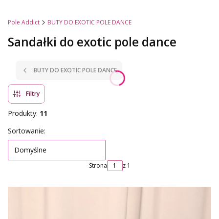
Pole Addict
BUTY DO EXOTIC POLE DANCE
Sandałki do exotic pole dance
BUTY DO EXOTIC POLE DANCE
Filtry
Produkty:
11
Lista produktów
Sortowanie:
Domyślne
Strona
z 1