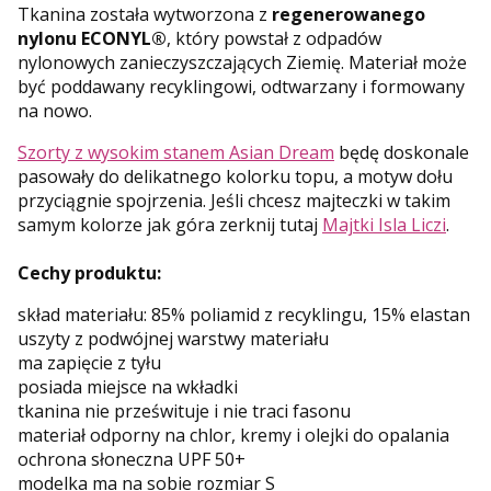
Tkanina została wytworzona z
regenerowanego
nylonu ECONYL®
, który powstał z odpadów
nylonowych zanieczyszczających Ziemię. Materiał może
być poddawany recyklingowi, odtwarzany i formowany
na nowo.
Szorty z wysokim stanem Asian Dream
będę doskonale
pasowały do delikatnego kolorku topu, a motyw dołu
przyciągnie spojrzenia. Jeśli chcesz majteczki w takim
samym kolorze jak góra zerknij tutaj
Majtki Isla Liczi
.
Cechy produktu:
skład materiału: 85% poliamid z recyklingu, 15% elastan
uszyty z podwójnej warstwy materiału
ma zapięcie z tyłu
posiada miejsce na wkładki
tkanina nie prześwituje i nie traci fasonu
materiał odporny na chlor, kremy i olejki do opalania
ochrona słoneczna UPF 50+
modelka ma na sobie rozmiar S