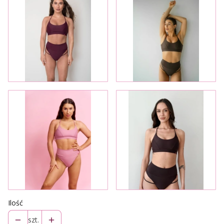
Ilość
szt.