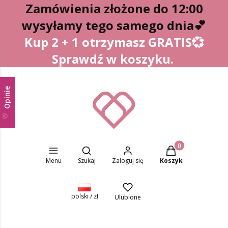
Zamówienia złożone do 12:00
wysyłamy tego samego dnia
💕
Kup 2 + 1 otrzymasz GRATIS💞
Sprawdź w koszyku.
Opinie
Otwórz wyszukiwarkę
Produkty w koszyk
Menu
Szukaj
Zaloguj się
Koszyk
polski / zł
Ulubione