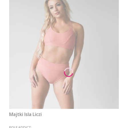
Majtki Isla Liczi
PRODUCENT
POLE ADDICT