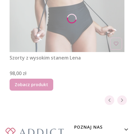
Szorty z wysokim stanem Lena
Cena
98,00 zł
Zobacz produkt
Linki w stopce
POZNAJ NAS