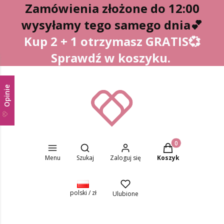
Zamówienia złożone do 12:00
wysyłamy tego samego dnia
💕
Kup 2 + 1 otrzymasz GRATIS💞
Sprawdź w koszyku.
Opinie
Otwórz wyszukiwarkę
Produkty w koszyk
Menu
Szukaj
Zaloguj się
Koszyk
polski / zł
Ulubione