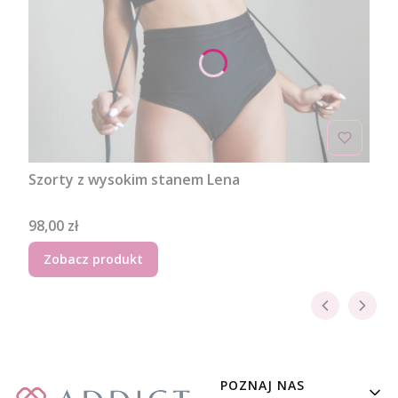
Szorty z wysokim stanem Lena
Cena
98,00 zł
Zobacz produkt
Linki w stopce
POZNAJ NAS