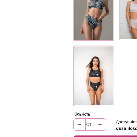
Кількість
Доступніст
szt.
duża ilość