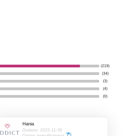
(219)
(34)
(3)
(4)
(0)
Hania
Dodano: 2022-11-30
Opinia zweryfikowana