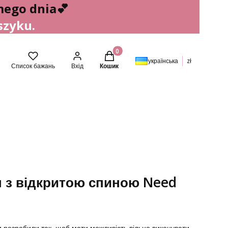
mego dnia
💕
szyku.
Товари в кошику: 0. Перевірити де
українська
zł
Список бажань
Вхід
Кошик
 з відкритою спиною Need
и розробили так, щоб мати можливість вільно виконувати