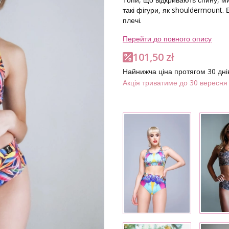
такі фігури, як shouldermount.
плечі.
Перейти до повного опису
101,50 zł
Найнижча ціна протягом 30 дні
Акція триватиме до 30 вересня