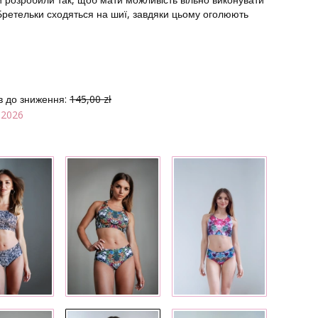
 Бретельки сходяться на шиї, завдяки цьому оголюють
в до зниження:
145,00 zł
 2026