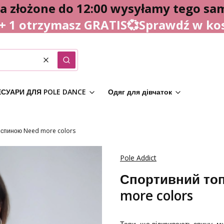
 złożone do 12:00 wysyłamy tego sa
 + 1 otrzymasz GRATIS💞Sprawdź w ko
Очистити
Пошук
СУАРИ ДЛЯ POLE DANCE
Одяг для дівчаток
 спиною Need more colors
Pole Addict
Спортивний топ
more colors
Топи, що відкривають спину, м