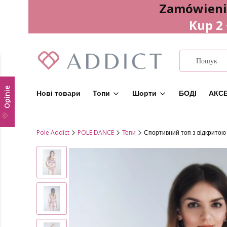
Zamówienia
Kup 2
Opinie
Нові товари
Топи
Шорти
БОДІ
АКСЕ
Pole Addict
POLE DANCE
Топи
Спортивний топ з відкритою