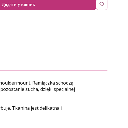
Додати у кошик
 shouldermount. Ramiączka schodzą
pozostanie sucha, dzięki specjalnej
buje. Tkanina jest delikatna i