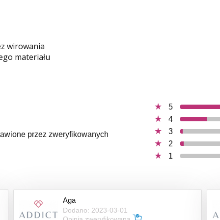
ez wirowania
ego materiału
5
4
3
ystawione przez zweryfikowanych
2
1
Aga
Dodano: 2023-03-01
Opinia zweryfikowana