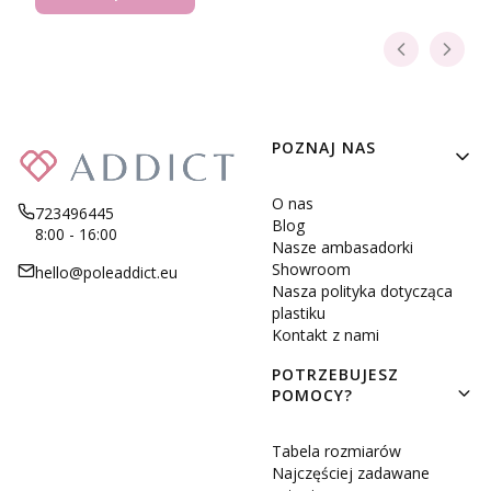
Linki w stopce
POZNAJ NAS
O nas
723496445
Blog
8:00 - 16:00
Nasze ambasadorki
Showroom
hello@poleaddict.eu
Nasza polityka dotycząca
plastiku
Kontakt z nami
POTRZEBUJESZ
POMOCY?
Tabela rozmiarów
Najczęściej zadawane