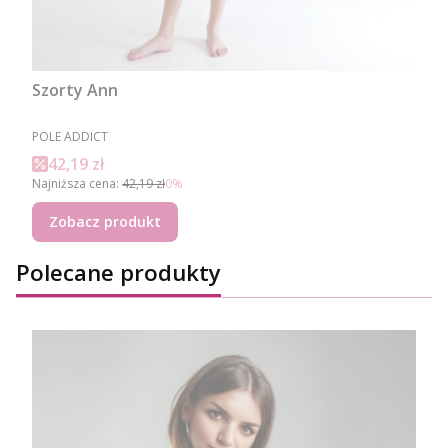
Szorty Ann
PRODUCENT
POLE ADDICT
Cena promocyjna
42,19 zł
Najniższa cena:
42,19 zł
0%
Zobacz produkt
Polecane produkty