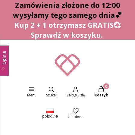
Zamówienia złożone do 12:00
wysyłamy tego samego dnia
💕
Kup 2 + 1 otrzymasz GRATIS💞
Sprawdź w koszyku.
Opinie
Otwórz wyszukiwarkę
Produkty w koszyk
Menu
Szukaj
Zaloguj się
Koszyk
polski / zł
Ulubione