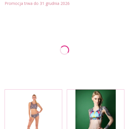
Promocja trwa do 31 grudnia 2026
Wybierz wariant produktu:
Poszczególne warianty mogą różnić się ceną
*
Rozmiar
Wybierz
*
Kolor
Wybierz