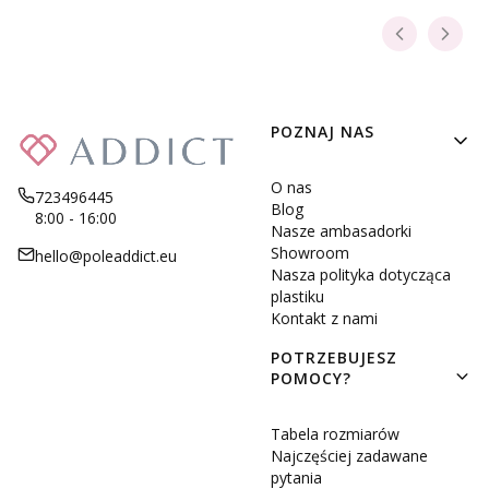
Linki w stopce
POZNAJ NAS
O nas
723496445
Blog
8:00 - 16:00
Nasze ambasadorki
Showroom
hello@poleaddict.eu
Nasza polityka dotycząca
plastiku
Kontakt z nami
POTRZEBUJESZ
POMOCY?
Tabela rozmiarów
Najczęściej zadawane
pytania