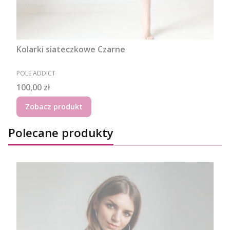
Kolarki siateczkowe Czarne
PRODUCENT
POLE ADDICT
Cena
100,00 zł
Zobacz produkt
Polecane produkty