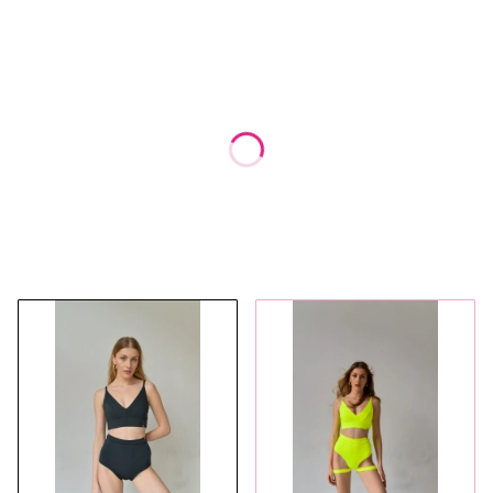
Wybierz wariant produktu:
Poszczególne warianty mogą różnić się ceną
*
Rozmiar
Wybierz
*
Wkładka
Wybierz