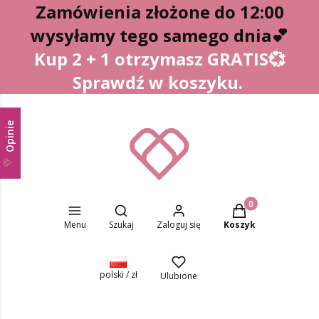
Zamówienia złożone do 12:00
wysyłamy tego samego dnia
💕
Kup 2 + 1 otrzymasz GRATIS💞
Sprawdź w koszyku.
Opinie
Otwórz wyszukiwarkę
Produkty w koszyk
Menu
Szukaj
Zaloguj się
Koszyk
polski / zł
Ulubione