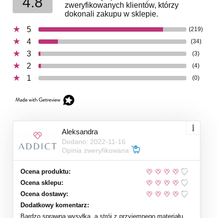
4.8
zweryfikowanych klientów, którzy
dokonali zakupu w sklepie.
5
(219)
4
(34)
3
(3)
2
(4)
1
(0)
Aleksandra
Dodano: 2022-11-16
Opinia zweryfikowana
Ocena produktu:
Ocena sklepu:
Ocena dostawy:
Dodatkowy komentarz:
Bardzo sprawna wysyłka, a strój z przyjemnego materiału,