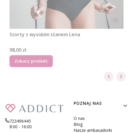
Szorty z wysokim stanem Lena
Cena
98,00 zł
Zobacz produkt
Linki w stopce
POZNAJ NAS
O nas
723496445
Blog
8:00 - 16:00
Nasze ambasadorki