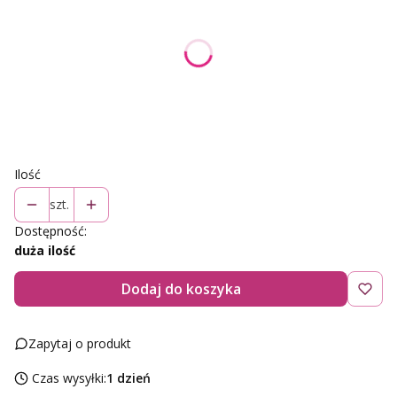
Poszczególne warianty mogą różnić się ceną
*
Rozmiar
Wybierz
Ilość
szt.
Dostępność:
duża ilość
Dodaj do koszyka
Zapytaj o produkt
Czas wysyłki:
1 dzień