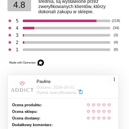
średnia, są wystawione przez
4.8
zweryfikowanych klientów, którzy
dokonali zakupu w sklepie.
5
(219)
4
(34)
3
(3)
2
(4)
1
(0)
Paulina
Dodano: 2026-04-01
Opinia zweryfikowana
Ocena produktu:
Ocena sklepu:
Ocena dostawy:
Dodatkowy komentarz: