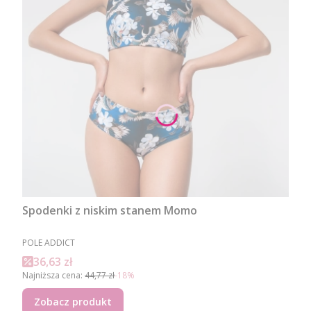
Spodenki z niskim stanem Momo
PRODUCENT
POLE ADDICT
Cena promocyjna
36,63 zł
Najniższa cena:
44,77 zł
-18%
Zobacz produkt