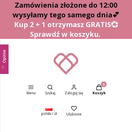
Zamówienia złożone do 12:00
wysyłamy tego samego dnia
💕
Kup 2 + 1 otrzymasz GRATIS💞
Sprawdź w koszyku.
Opinie
Otwórz wyszukiwarkę
Produkty w koszyk
Menu
Szukaj
Zaloguj się
Koszyk
polski / zł
Ulubione