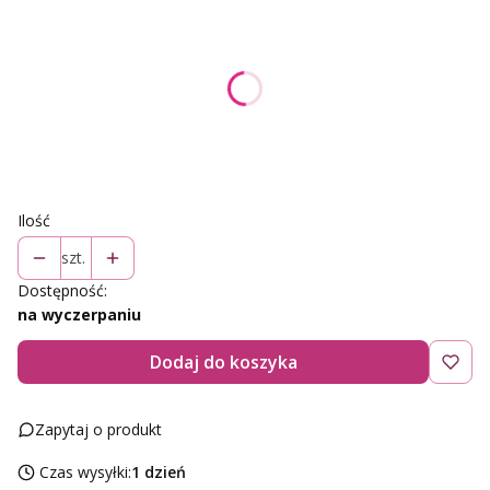
Wybierz wariant produktu:
Poszczególne warianty mogą różnić się ceną
*
rozmiar
Wybierz
Ilość
szt.
Dostępność:
na wyczerpaniu
Dodaj do koszyka
Zapytaj o produkt
Czas wysyłki:
1 dzień