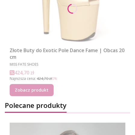
Złote Buty do Exotic Pole Dance Fame | Obcas 20
cm
PRODUCENT
MISS FATE SHOES
Cena promocyjna
424,70 zł
Najniższa cena:
424,70 zł
0%
Zobacz produkt
Polecane produkty