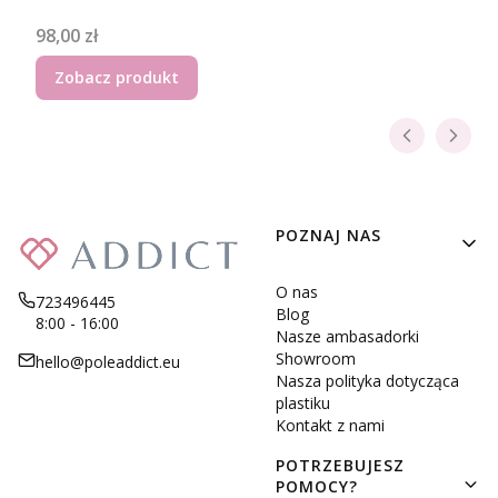
Cena
98,00 zł
Zobacz produkt
Linki w stopce
POZNAJ NAS
O nas
723496445
Blog
8:00 - 16:00
Nasze ambasadorki
Showroom
hello@poleaddict.eu
Nasza polityka dotycząca
plastiku
Kontakt z nami
POTRZEBUJESZ
POMOCY?