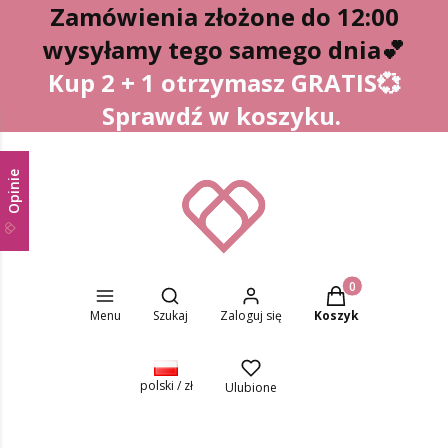
Zamówienia złożone do 12:00
wysyłamy tego samego dnia
💕
Kup 2 + 1 otrzymasz GRATIS💞
Sprawdź w koszyku.
Opinie
Otwórz wyszukiwarkę
Produkty w koszyk
Menu
Szukaj
Zaloguj się
Koszyk
polski / zł
Ulubione