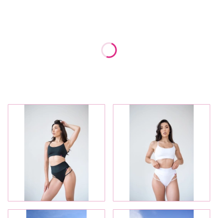
Wybierz wariant produktu:
Poszczególne warianty mogą różnić się ceną
*
Rozmiar
Wybierz