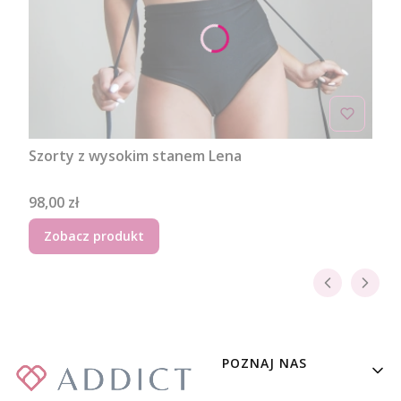
Szorty z wysokim stanem Lena
Cena
98,00 zł
Zobacz produkt
Linki w stopce
POZNAJ NAS