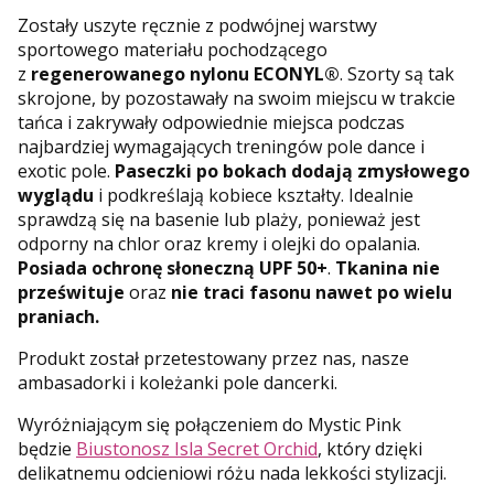
Zostały uszyte ręcznie z podwójnej warstwy
sportowego materiału pochodzącego
z
regenerowanego nylonu ECONYL®
. Szorty są tak
skrojone, by pozostawały na swoim miejscu w trakcie
tańca i zakrywały odpowiednie miejsca podczas
najbardziej wymagających treningów pole dance i
exotic pole.
Paseczki po bokach dodają zmysłowego
wyglądu
i podkreślają kobiece kształty. Idealnie
sprawdzą się na basenie lub plaży, ponieważ jest
odporny na chlor oraz kremy i olejki do opalania.
Posiada ochronę słoneczną UPF 50+
.
Tkanina nie
prześwituje
oraz
nie traci fasonu nawet po wielu
praniach.
Produkt został przetestowany przez nas, nasze
ambasadorki i koleżanki pole dancerki.
Wyróżniającym się połączeniem do Mystic Pink
będzie
Biustonosz Isla Secret Orchid
, który dzięki
delikatnemu odcieniowi różu nada lekkości stylizacji.