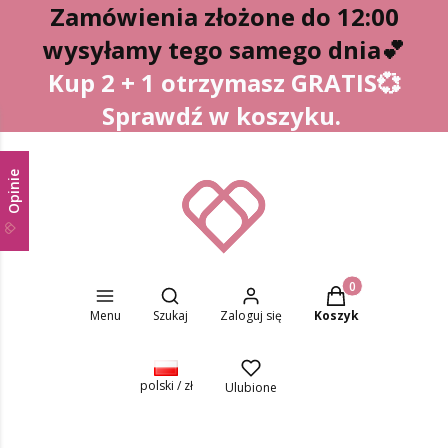
Zamówienia złożone do 12:00
wysyłamy tego samego dnia
💕
Kup 2 + 1 otrzymasz GRATIS💞
Sprawdź w koszyku.
Opinie
Otwórz wyszukiwarkę
Produkty w koszyk
Menu
Szukaj
Zaloguj się
Koszyk
polski / zł
Ulubione