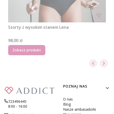
Szorty z wysokim stanem Lena
Cena
98,00 zł
Zobacz produkt
Linki w stopce
POZNAJ NAS
O nas
723496445
Blog
8:00 - 16:00
Nasze ambasadorki