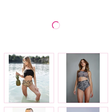
Wybierz wariant produktu:
Poszczególne warianty mogą różnić się ceną
*
Rozmiar
Wybierz