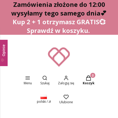
Zamówienia złożone do 12:00
wysyłamy tego samego dnia
💕
Kup 2 + 1 otrzymasz GRATIS💞
Sprawdź w koszyku.
Opinie
Otwórz wyszukiwarkę
Produkty w koszyk
Menu
Szukaj
Zaloguj się
Koszyk
polski / zł
Ulubione