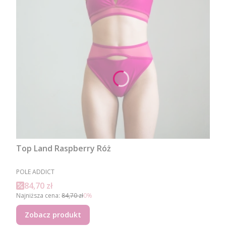
Top Land Raspberry Róż
PRODUCENT
POLE ADDICT
Cena promocyjna
84,70 zł
Najniższa cena:
84,70 zł
0%
Zobacz produkt