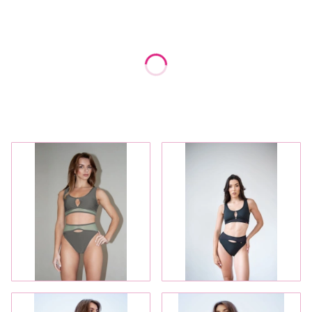
Wybierz wariant produktu:
Poszczególne warianty mogą różnić się ceną
*
Rozmiar
Wybierz