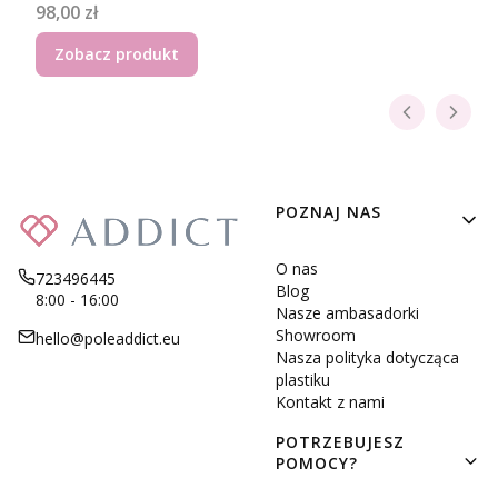
Cena
98,00 zł
Zobacz produkt
Linki w stopce
POZNAJ NAS
O nas
723496445
Blog
8:00 - 16:00
Nasze ambasadorki
Showroom
hello@poleaddict.eu
Nasza polityka dotycząca
plastiku
Kontakt z nami
POTRZEBUJESZ
POMOCY?