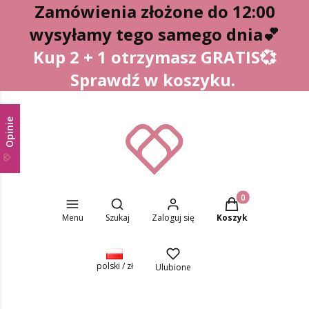
Zamówienia złożone do 12:00
wysyłamy tego samego dnia
💕
Kup 2 + 1 otrzymasz GRATIS💞
Sprawdź w koszyku.
Opinie
Otwórz wyszukiwarkę
Produkty w koszyk
Menu
Szukaj
Zaloguj się
Koszyk
polski / zł
Ulubione