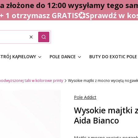
 złożone do 12:00 wysyłamy tego sa
 + 1 otrzymasz GRATIS💞Sprawdź w ko
Wyczyść
Szukaj
STRÓJ KĄPIELOWY
POLE DANCE
BUTY DO EXOTIC POLE
podwyższonej talii w kolorowe printy
Wysokie majtki z mocno wyciętą nogawk
Pole Addict
Wysokie majtki
Aida Bianco
Majtki z mocno wyciętą nogawką