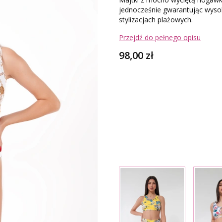
jednocześnie gwarantując wysoki
stylizacjach plażowych.
Przejdź do pełnego opisu
Cena
98,00 zł
Wybierz wariant produktu
Poszczególne warianty mogą róż
*
Rozmiar
Wybierz