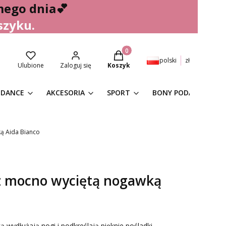
mego dnia
💕
szyku.
Produkty w koszyku: 0. Zobacz 
polski
zł
Ulubione
Zaloguj się
Koszyk
 DANCE
AKCESORIA
SPORT
BONY PODARUNKOW
ą Aida Bianco
 z mocno wyciętą nogawką
 wydłużają nogi i podkreślają pięknie pośladki