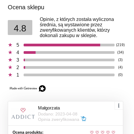
Ocena sklepu
Opinie, z których została wyliczona
średnia, są wystawione przez
4.8
zweryfikowanych klientów, którzy
dokonali zakupu w sklepie.
5
(219)
4
(34)
3
(3)
2
(4)
1
(0)
Małgorzata
Dodano: 2023-04-08
Opinia zweryfikowana
Ocena produktu: