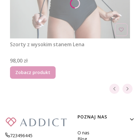
Szorty z wysokim stanem Lena
Cena
98,00 zł
Zobacz produkt
Linki w stopce
POZNAJ NAS
O nas
723496445
Blog