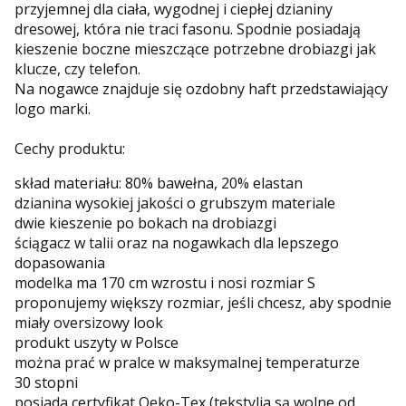
przyjemnej dla ciała, wygodnej i ciepłej dzianiny
dresowej, która nie traci fasonu. Spodnie posiadają
kieszenie boczne mieszczące potrzebne drobiazgi jak
klucze, czy telefon.
Na nogawce znajduje się ozdobny haft przedstawiający
logo marki.
Cechy produktu:
skład materiału: 80% bawełna, 20% elastan
dzianina wysokiej jakości o grubszym materiale
dwie kieszenie po bokach na drobiazgi
ściągacz w talii oraz na nogawkach dla lepszego
dopasowania
modelka ma 170 cm wzrostu i nosi rozmiar S
proponujemy większy rozmiar, jeśli chcesz, aby spodnie
miały oversizowy look
produkt uszyty w Polsce
można prać w pralce w maksymalnej temperaturze
30 stopni
posiada certyfikat Oeko-Tex (tekstylia są wolne od