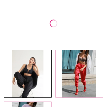
Wybierz wariant produktu:
Poszczególne warianty mogą różnić się ceną
*
Rozmiar
Wybierz