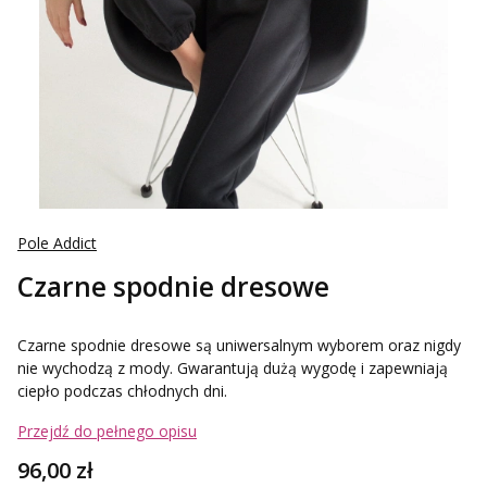
Pole Addict
Czarne spodnie dresowe
Czarne spodnie dresowe są uniwersalnym wyborem oraz nigdy
nie wychodzą z mody. Gwarantują dużą wygodę i zapewniają
ciepło podczas chłodnych dni.
Przejdź do pełnego opisu
Cena
96,00 zł