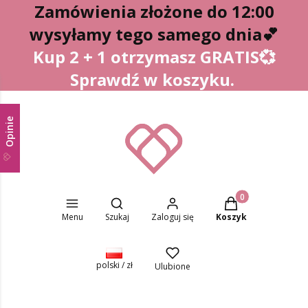
Zamówienia złożone do 12:00
wysyłamy tego samego dnia
💕
Kup 2 + 1 otrzymasz GRATIS💞
Sprawdź w koszyku.
Opinie
Otwórz wyszukiwarkę
Produkty w koszyk
Menu
Szukaj
Zaloguj się
Koszyk
polski / zł
Ulubione