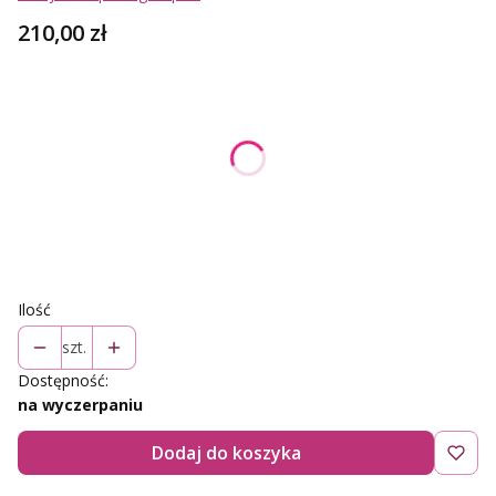
Cena
210,00 zł
Wybierz wariant produktu:
Poszczególne warianty mogą różnić się ceną
*
Rozmiar
Wybierz
Ilość
szt.
Dostępność:
na wyczerpaniu
Dodaj do koszyka