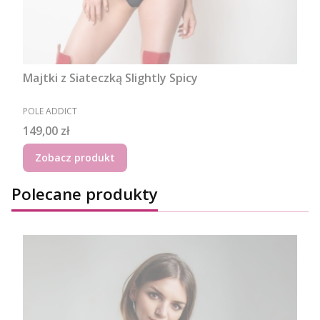
Majtki z Siateczką Slightly Spicy
PRODUCENT
POLE ADDICT
Cena
149,00 zł
Zobacz produkt
Polecane produkty