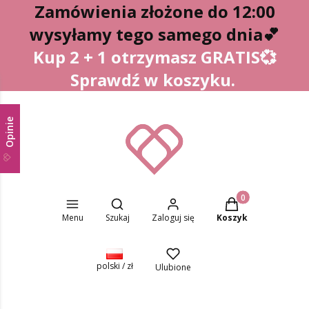
Zamówienia złożone do 12:00
wysyłamy tego samego dnia
💕
Kup 2 + 1 otrzymasz GRATIS💞
Sprawdź w koszyku.
Opinie
Otwórz wyszukiwarkę
Produkty w koszyk
Menu
Szukaj
Zaloguj się
Koszyk
polski / zł
Ulubione