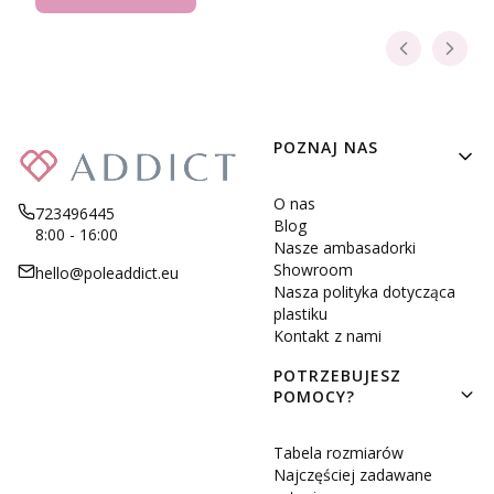
Linki w stopce
POZNAJ NAS
O nas
723496445
Blog
8:00 - 16:00
Nasze ambasadorki
Showroom
hello@poleaddict.eu
Nasza polityka dotycząca
plastiku
Kontakt z nami
POTRZEBUJESZ
POMOCY?
Tabela rozmiarów
Najczęściej zadawane