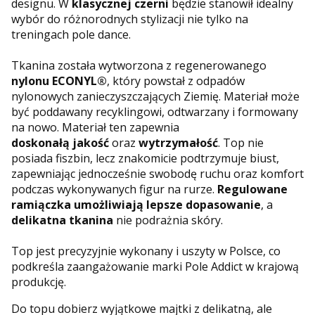
designu. W
klasycznej czerni
będzie stanowił idealny
wybór do różnorodnych stylizacji nie tylko na
treningach pole dance.
Tkanina została wytworzona z regenerowanego
nylonu ECONYL®
, który powstał z odpadów
nylonowych zanieczyszczających Ziemię. Materiał może
być poddawany recyklingowi, odtwarzany i formowany
na nowo. Materiał ten zapewnia
doskonałą jakość
oraz
wytrzymałość
. Top nie
posiada fiszbin, lecz znakomicie podtrzymuje biust,
zapewniając jednocześnie swobodę ruchu oraz komfort
podczas wykonywanych figur na rurze.
Regulowane
ramiączka umożliwiają lepsze dopasowanie
, a
delikatna tkanina
nie podrażnia skóry.
Top jest precyzyjnie wykonany i uszyty w Polsce, co
podkreśla zaangażowanie marki Pole Addict w krajową
produkcję.
Do topu dobierz wyjątkowe majtki z delikatną, ale